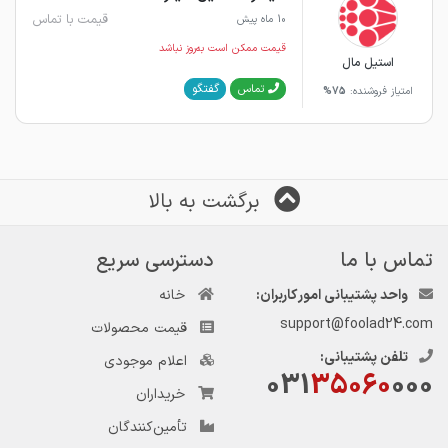
قیمت با تماس
10 ماه پیش
قیمت ممکن است به‌روز نباشد
استیل مال
گفتگو
تماس
امتیاز فروشنده:
75%
برگشت به بالا
تماس با ما
دسترسی سریع
واحد پشتیبانی امور کاربران:
خانه
support@foolad24.com
قیمت محصولات
تلفن پشتیبانی:
اعلام موجودی
031
35060
000
خریداران
تأمین‌کنندگان