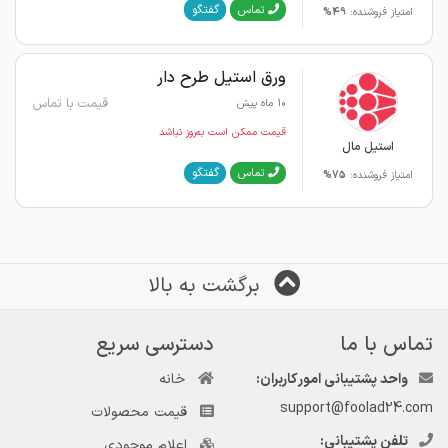
گفتگو
تماس
امتیاز فروشنده:
49%
ورق استیل طرح دار
قیمت با تماس
10 ماه پیش
قیمت ممکن است به‌روز نباشد
استیل مال
گفتگو
تماس
امتیاز فروشنده:
75%
برگشت به بالا
تماس با ما
دسترسی سریع
واحد پشتیبانی امور کاربران:
خانه
support@foolad24.com
قیمت محصولات
تلفن پشتیبانی:
اعلام موجودی