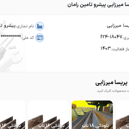
ا میرزایی پیشرو تامین رامان
سا میرزایی
پیشرو تا
نام تجاری:
**********
f24-18047
ری:
کد ملی:
1403
از فعالیت:
ریسا میرزایی
محصولات کلیک کنید.
1 ناب
ناودانی 18 ناب
ناودانی 16 ناب
ناود