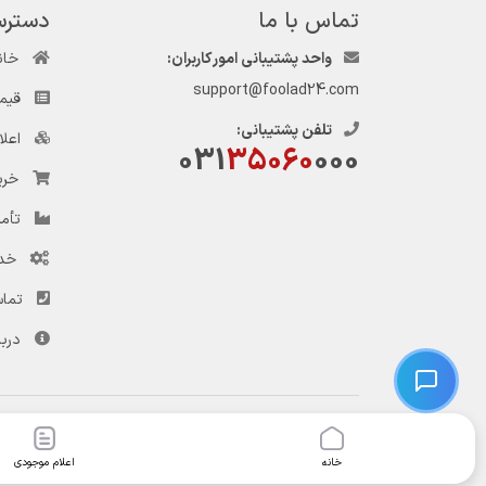
تماس با ما
دسترس
واحد پشتیبانی امور کاربران:
خان
support@foolad24.com
قیم
تلفن پشتیبانی:
اعل
031
35060
000
خری
تأمی
خد
تماس
دربا
© کلیه حقوق این وب‌سایت و سرویس‌های آن متعلق به سامانه فولاد ۲۴ است.
خانه
اعلام موجودی