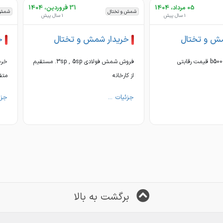
05 مرداد، 1404
31 فروردین، 1404
شمش و تختال
شمش 
1 سال پیش
1 سال پیش
مش و تختال
خریدار شمش و تختال
خ
فروش شمش فولادی 3sp , 5sp. مستقیم
خری
از کارخانه
متف
جزئیات ...
جزئ
برگشت به بالا