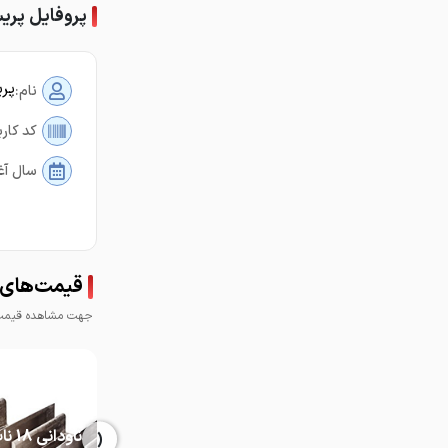
پروفایل پریس
پری
نام:
کد کارب
سال آغ
قیمت‌های پ
جهت مشاهده قیمت 
‹
ناودانی 8