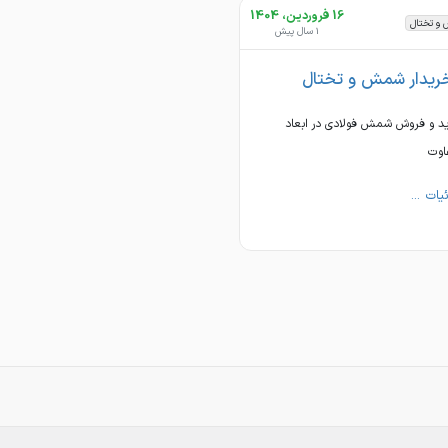
16 فروردین، 1404
و تختال
1 سال پیش
ریدار شمش و تختال
د و فروش شمش فولادی در ابعاد
اوت
یات ...