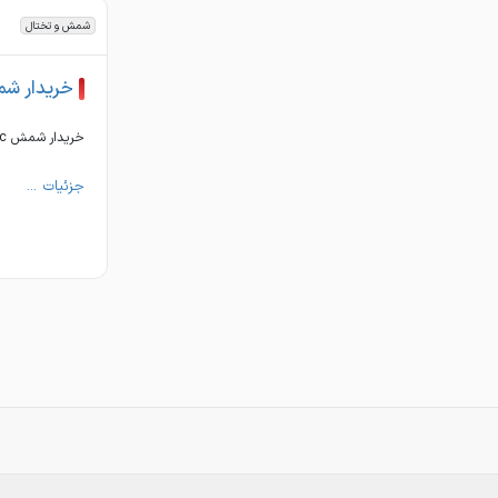
شمش و تختال
خریدار ش
خریدار شمش b500c قیمت رقابتی
جزئیات ...