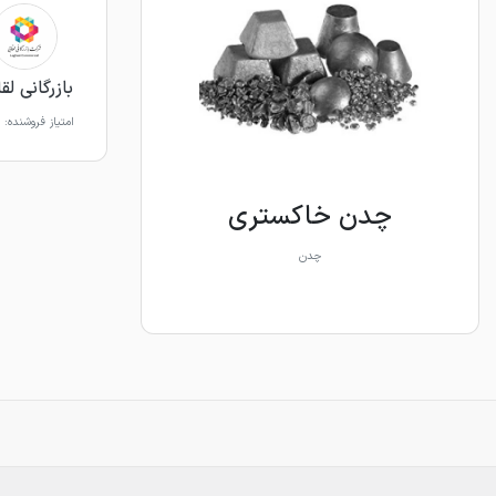
بازرگانی لق
امتیاز فروشنده:
چدن خاکستری
چدن