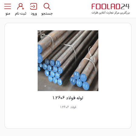
جستجو
ورود
ثبت نام
منو
لوله فولاد 1.2606
فولاد 1.2606