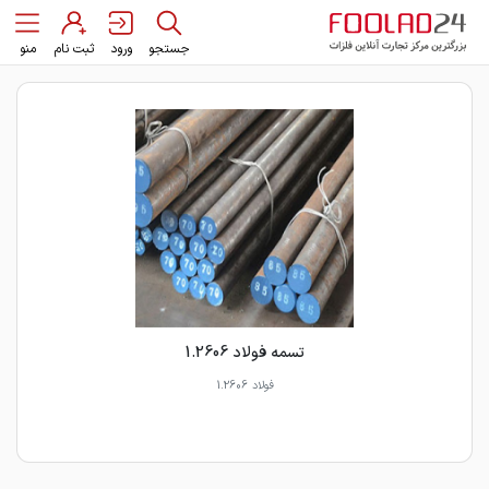
جستجو
ورود
ثبت نام
منو
تسمه فولاد 1.2606
فولاد 1.2606