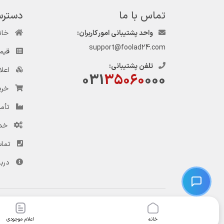
تماس با ما
دسترس
واحد پشتیبانی امور کاربران:
خان
support@foolad24.com
قیم
تلفن پشتیبانی:
اعل
031
35060
000
خری
تأمی
خد
تماس
دربا
© کلیه حقوق این وب‌سایت و سرویس‌های آن متعلق به سامانه فولاد ۲۴ است.
خانه
اعلام موجودی