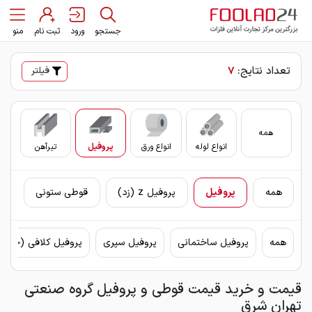
جستجو
ورود
ثبت نام
منو
تعداد نتایج:
7
فیلتر
همه
انواع لوله
انواع ورق
پروفیل
تیرآهن
سای
همه
پروفیل
پروفیل z (زد)
قوطی ستونی
همه
پروفیل ساختمانی
پروفیل سپری
پروفیل کلافی (چهار
قیمت و خرید قیمت قوطی و پروفیل گروه صنعتی
تهران شرق