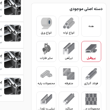
پر
دسته اصلی موجودی
پر
بروزر
همه
پر
انواع لوله
انواع ورق
پر
بروزر
پر
پروفیل
تیرآهن
سایر فلزات
پر
بروزر
پر
فولاد آلیاژی
متفرقه
محصولات پایه
پر
بروزر
محصولات مفتولی
میلگرد
نبشی و ناودانی