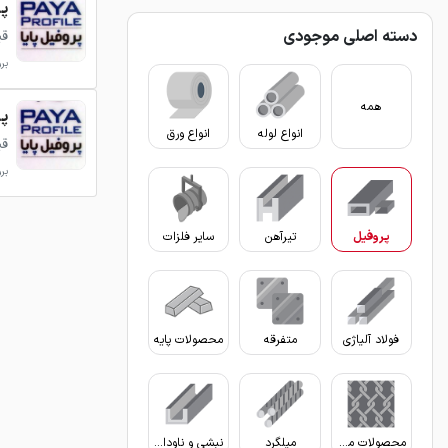
پروف
دسته اصلی موجودی
قی
برو
همه
پروفی
انواع لوله
انواع ورق
قی
برو
پروفیل
تیرآهن
سایر فلزات
فولاد آلیاژی
متفرقه
محصولات پایه
محصولات مفتولی
میلگرد
نبشی و ناودانی