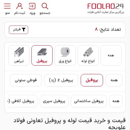
جستجو
ورود
ثبت نام
منو
تعداد نتایج:
8
فیلتر
همه
انواع لوله
انواع ورق
پروفیل
تیرآهن
سای
همه
پروفیل
پروفیل z (زد)
قوطی ستونی
همه
پروفیل ساختمانی
پروفیل سپری
پروفیل کلافی (چهار
قیمت و خرید قیمت لوله و پروفیل تعاونی فولاد
علویجه