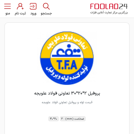
جستجو
ورود
ثبت نام
منو
پروفیل 2*20*30 تعاونی فولاد علویجه
قیمت لوله و پروفیل تعاونی فولاد علویجه
ضخامت (mm) : 2
20*30