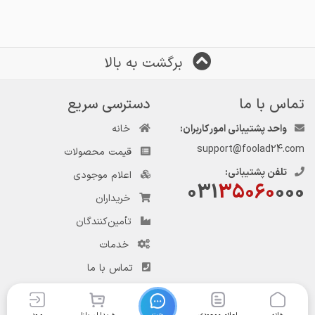
برگشت به بالا
تماس با ما
دسترسی سریع
واحد پشتیبانی امور کاربران:
خانه
support@foolad24.com
قیمت محصولات
تلفن پشتیبانی:
اعلام موجودی
031
35060
000
خریداران
تأمین‌کنندگان
خدمات
تماس با ما
چت