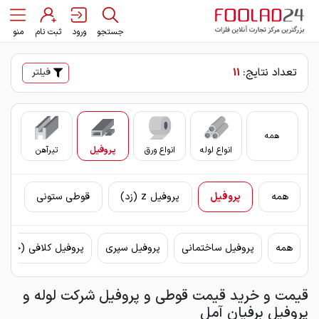
جستجو
ورود
ثبت نام
منو
تعداد نتایج:
11
فیلتر
همه
انواع لوله
انواع ورق
پروفیل
تیرآهن
سای
همه
پروفیل
پروفیل z (زد)
قوطی ستونی
همه
پروفیل ساختمانی
پروفیل سپری
پروفیل کلافی (چهار
قیمت و خرید قیمت قوطی و پروفیل شرکت لوله و
پروفیل برفیان آمل