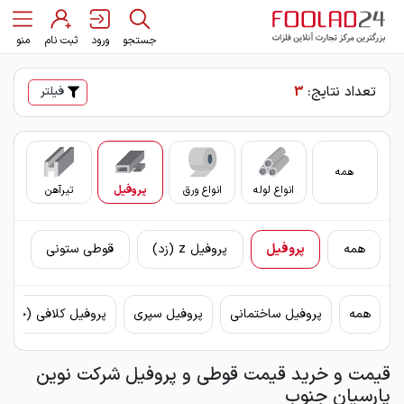
جستجو
ورود
ثبت نام
منو
تعداد نتایج:
3
فیلتر
همه
انواع لوله
انواع ورق
پروفیل
تیرآهن
سای
همه
پروفیل
پروفیل z (زد)
قوطی ستونی
همه
پروفیل ساختمانی
پروفیل سپری
پروفیل کلافی (چهار
قیمت و خرید قیمت قوطی و پروفیل شرکت نوین
پارسیان جنوب