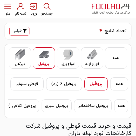
جستجو
ورود
ثبت نام
منو
تعداد نتایج:
4
فیلتر
همه
انواع لوله
انواع ورق
پروفیل
تیرآهن
سای
همه
پروفیل
پروفیل z (زد)
قوطی ستونی
همه
پروفیل ساختمانی
پروفیل سپری
پروفیل کلافی (چهار
قیمت و خرید قیمت قوطی و پروفیل شرکت
کارخانجات نورد لوله یاران