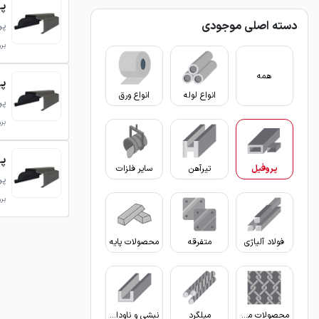
پر
دسته اصلی موجودی
پر
بروزر
همه
پر
انواع لوله
انواع ورق
پر
بروزر
پر
پروفیل
تیرآهن
سایر فلزات
پر
بروزر
فولاد آلیاژی
متفرقه
محصولات پایه
محصولات مفتولی
میلگرد
نبشی و ناودانی