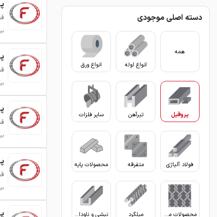
پروفی
دسته اصلی موجودی
قی
برو
همه
پروفی
انواع لوله
انواع ورق
قی
برو
پروفی
پروفیل
تیرآهن
سایر فلزات
قی
برو
پروفی
فولاد آلیاژی
متفرقه
محصولات پایه
قی
برو
پروفی
محصولات مفتولی
میلگرد
نبشی و ناودانی