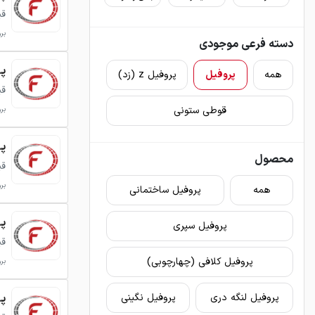
قی
برو
دسته فرعی موجودی
پروفی
همه
پروفیل
پروفیل z (زد)
قی
قوطی ستونی
برو
پروفی
محصول
قی
برو
همه
پروفیل ساختمانی
پروفی
پروفیل سپری
قی
پروفیل کلافی (چهارچوبی)
برو
پرو
پروفیل لنگه دری
پروفیل نگینی