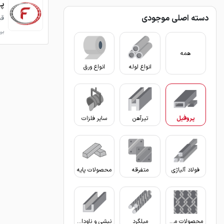
پروفی
دسته اصلی موجودی
قی
برو
همه
انواع لوله
انواع ورق
پروفیل
تیرآهن
سایر فلزات
فولاد آلیاژی
متفرقه
محصولات پایه
محصولات مفتولی
میلگرد
نبشی و ناودانی