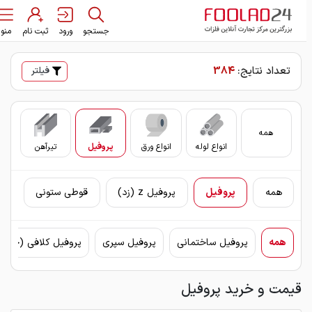
جستجو
ورود
ثبت نام
منو
تعداد نتایج:
384
فیلتر
همه
انواع لوله
انواع ورق
پروفیل
تیرآهن
سایر
همه
پروفیل
پروفیل z (زد)
قوطی ستونی
همه
پروفیل ساختمانی
پروفیل سپری
پروفیل کلافی (چهارچو
قیمت و خرید پروفیل