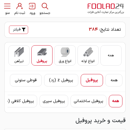
جستجو
ورود
ثبت نام
منو
تعداد نتایج:
384
فیلتر
همه
انواع لوله
انواع ورق
پروفیل
تیرآهن
سای
همه
پروفیل
پروفیل z (زد)
قوطی ستونی
همه
پروفیل ساختمانی
پروفیل سپری
پروفیل کلافی (چهار
قیمت و خرید پروفیل