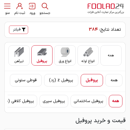
جستجو
ورود
ثبت نام
منو
تعداد نتایج:
384
فیلتر
همه
انواع لوله
انواع ورق
پروفیل
تیرآهن
سای
همه
پروفیل
پروفیل z (زد)
قوطی ستونی
همه
پروفیل ساختمانی
پروفیل سپری
پروفیل کلافی (چهار
قیمت و خرید پروفیل