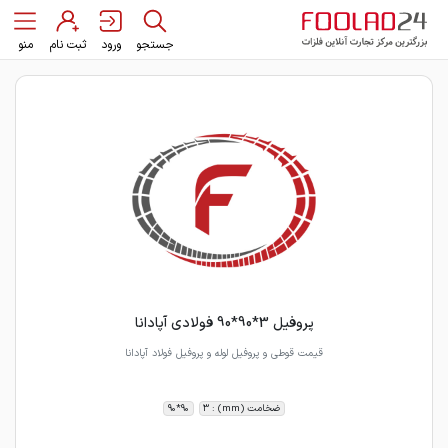
جستجو
ورود
ثبت نام
منو
پروفیل 3*90*90 فولادی آپادانا
قیمت قوطی و پروفیل لوله و پروفیل فولاد آپادانا
ضخامت (mm) : 3
90*90