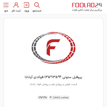
جستجو
ورود
ثبت نام
منو
پروفیل ستونی 4*135*135 فولادی آپادانا
قیمت قوطی و پروفیل لوله و پروفیل فولاد آپادانا
ضخامت (mm) : 4
135*135