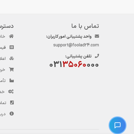
تماس با ما
دسترس
واحد پشتیبانی امور کاربران:
خان
support@foolad24.com
قیم
تلفن پشتیبانی:
اعل
031
35060
000
خری
تأمی
خد
تماس
دربا