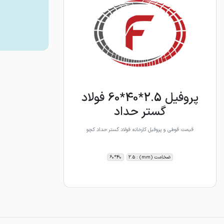
پروفیل 2.5*40*60 فولاد
گستر حداد
قیمت قوطی و پروفیل کارخانه فولاد گستر حداد کچو
ضخامت (mm) : 2.5
40*60