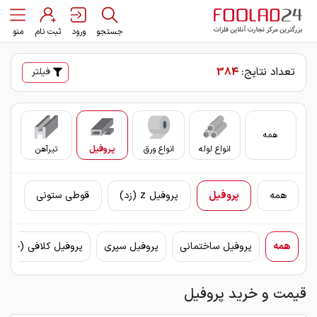
جستجو
ورود
ثبت نام
منو
تعداد نتایج:
384
فیلتر
همه
انواع لوله
انواع ورق
پروفیل
تیرآهن
سای
همه
پروفیل
پروفیل z (زد)
قوطی ستونی
همه
پروفیل ساختمانی
پروفیل سپری
پروفیل کلافی (چهار
قیمت و خرید پروفیل