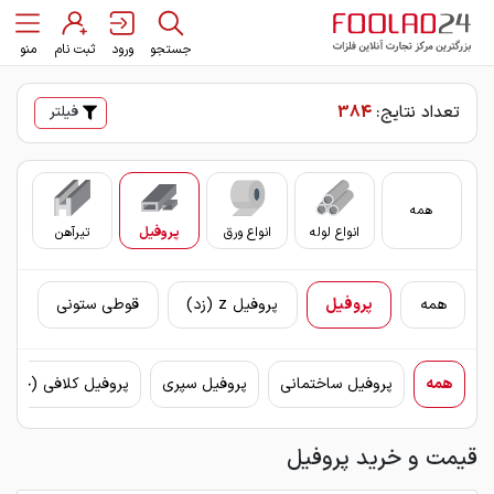
جستجو
ورود
ثبت نام
منو
تعداد نتایج:
384
فیلتر
همه
انواع لوله
انواع ورق
پروفیل
تیرآهن
سای
همه
پروفیل
پروفیل z (زد)
قوطی ستونی
همه
پروفیل ساختمانی
پروفیل سپری
پروفیل کلافی (چهار
قیمت و خرید پروفیل