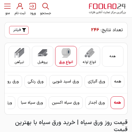
جستجو
ورود
ثبت نام
منو
تعداد نتایج:
246
فیلتر
همه
انواع لوله
انواع ورق
پروفیل
تیرآهن
سای
همه
ورق آلیاژی
ورق اسید شویی
ورق رنگی
ورق روغنی 
همه
ورق آجدار
ورق سیاه اکسین
ورق سیاه سبا
ورق سیا
قیمت روز ورق سیاه | خرید ورق سیاه با بهترین
قیمت