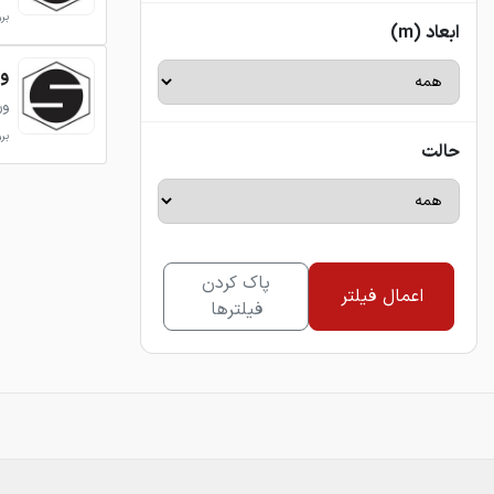
بروزر
ابعاد (m)
ورق 
ور
بروزر
حالت
پاک کردن
اعمال فیلتر
فیلترها