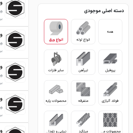
ورق 
دسته اصلی موجودی
ور
بروزر
همه
ورق 
انواع لوله
انواع ورق
ور
بروزر
ورق 
پروفیل
تیرآهن
سایر فلزات
ور
بروزر
ورق 
فولاد آلیاژی
متفرقه
محصولات پایه
ور
بروزر
ورق 
محصولات مفتولی
میلگرد
نبشی و ناودانی