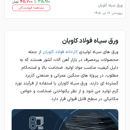
35,910
تا
45,700
تومان
ورق سیاه کاویان
مشاهده فروشندگان
بروزرسانی: 17 تیر، 1405
ورق سيـاه فولاد كاويان
ورق هاي سيـاه توليدي
كارخانه فولاد كاويان
از جمله
محصولات پرمصرف در بازار آهن آلات كشور هستند كه به
دليل كيفيت مناسب مواد اوليه، ضخامت بالا و استحكام
مطلوب، در پروژه هاي سنگين عمراني و صنعتي كاربرد
گسترده اي دارند. ورق سيـاه كاويان با استفاده از فرآيند نورد
گرم توليد مي شود و از نظر يكنواختي ضخامت و خواص
مكانيكي در سطح قابل قبولي قرار دارد.