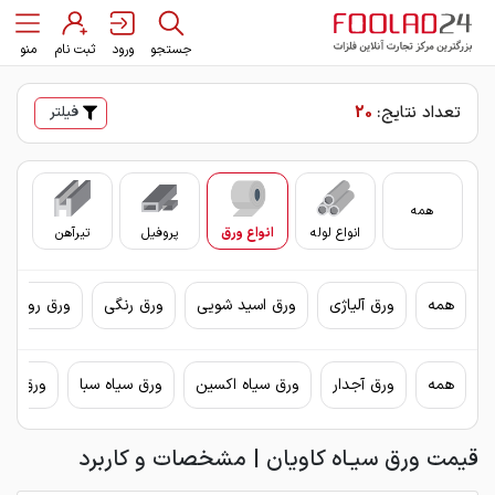
جستجو
ورود
ثبت نام
منو
تعداد نتایج:
20
فیلتر
همه
انواع لوله
انواع ورق
پروفیل
تیرآهن
سای
همه
ورق آلیاژی
ورق اسید شویی
ورق رنگی
ورق روغنی 
همه
ورق آجدار
ورق سیاه اکسین
ورق سیاه سبا
ورق سیا
قيمت ورق سيـاه كاويان | مشخصات و كاربرد