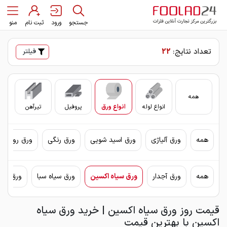
جستجو
ورود
ثبت نام
منو
تعداد نتایج:
22
فیلتر
همه
انواع لوله
انواع ورق
پروفیل
تیرآهن
سای
همه
ورق آلیاژی
ورق اسید شویی
ورق رنگی
ورق روغنی 
همه
ورق آجدار
ورق سیاه اکسین
ورق سیاه سبا
ورق سیا
قیمت روز ورق سیاه اکسین | خرید ورق سیاه
اکسین با بهترین قیمت