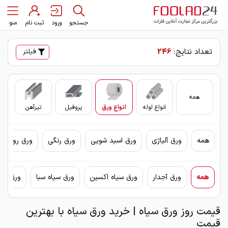
جستجو
ورود
ثبت نام
منو
تعداد نتایج:
246
فیلتر
همه
انواع لوله
انواع ورق
پروفیل
تیرآهن
سای
همه
ورق آلیاژی
ورق اسید شویی
ورق رنگی
ورق روغنی 
همه
ورق آجدار
ورق سیاه اکسین
ورق سیاه سبا
ورق سیا
قیمت روز ورق سیاه | خرید ورق سیاه با بهترین
قیمت