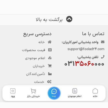
برگشت به بالا
تماس با ما
دسترسی سریع
واحد پشتیبانی امور کاربران:
خانه
support@foolad24.com
قیمت محصولات
تلفن پشتیبانی:
اعلام موجودی
031
35060
000
خریداران
تأمین‌کنندگان
خدمات
تماس با ما
چت
خانه
اعلام موجودی
خریداران بازار
ورود