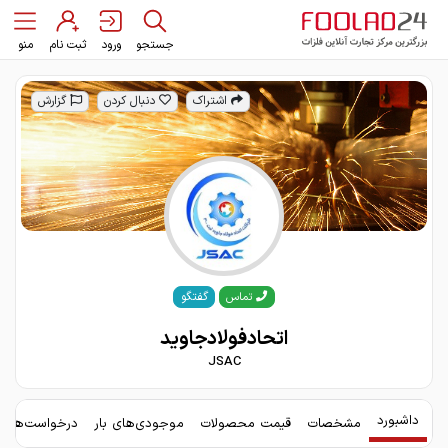
جستجو
ورود
ثبت نام
منو
اشتراک
دنبال کردن
گزارش
گفتگو
تماس
اتحادفولادجاوید
JSAC
داشبورد
مشخصات
قیمت محصولات
موجودی‌های بار
درخواست‌های 