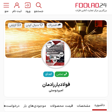
جستجو
ورود
ثبت نام
منو
اشتراک
دنبال کردن
گزارش
گفتگو
تماس
فولادیاررادمان
امیردوستی
داشبورد
مشخصات
قیمت محصولات
موجودی‌های بار
درخواست‌های 