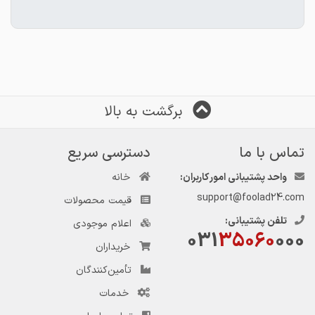
نشانی:بازارآهن‌شادآبادبهاران یک
نشانی:بازارآهن‌شادآبادبهاران یک
بلوک۳۵پلاک۵(شرکت فولادیاررادمان)
برش ورق فلاشینگ
برگشت به بالا
تماس با ما
دسترسی سریع
واحد پشتیبانی امور کاربران:
خانه
support@foolad24.com
قیمت محصولات
تلفن پشتیبانی:
اعلام موجودی
031
35060
000
خریداران
تأمین‌کنندگان
خدمات