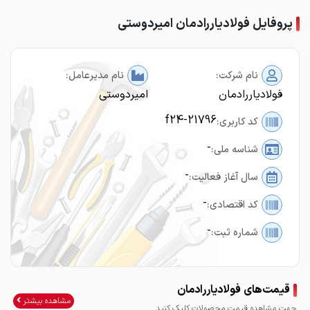
پروفایل فولادیاررادمان امیردوستی
نام شرکت:
نام مدیرعامل:
فولادیاررادمان
امیردوستی
f24-21796
کد کاربری:
-
شناسه ملی:
-
سال آغاز فعالیت:
-
کد اقتصادی:
-
شماره ثبت:
قیمت‌های فولادیاررادمان
مشاهده بیشتر
جهت مشاهده قیمت محصولات کلیک کنید.