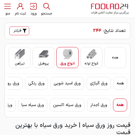
جستجو
ورود
ثبت نام
منو
تعداد نتایج:
246
فیلتر
همه
انواع لوله
انواع ورق
پروفیل
تیرآهن
سای
همه
ورق آلیاژی
ورق اسید شویی
ورق رنگی
ورق روغنی 
همه
ورق آجدار
ورق سیاه اکسین
ورق سیاه سبا
ورق سیا
قیمت روز ورق سیاه | خرید ورق سیاه با بهترین
قیمت