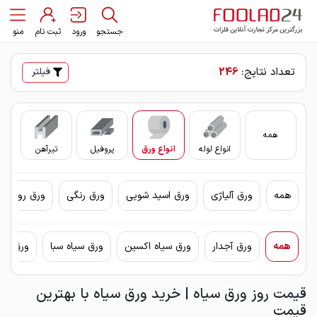
جستجو
ورود
ثبت نام
منو
تعداد نتایج:
246
فیلتر
همه
انواع لوله
انواع ورق
پروفیل
تیرآهن
سای
همه
ورق آلیاژی
ورق اسید شویی
ورق رنگی
ورق روغنی 
همه
ورق آجدار
ورق سیاه اکسین
ورق سیاه سبا
ورق سیا
قیمت روز ورق سیاه | خرید ورق سیاه با بهترین
قیمت