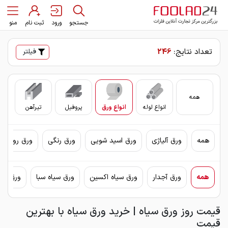
جستجو
ورود
ثبت نام
منو
تعداد نتایج:
246
فیلتر
همه
انواع لوله
انواع ورق
پروفیل
تیرآهن
سای
همه
ورق آلیاژی
ورق اسید شویی
ورق رنگی
ورق روغنی 
همه
ورق آجدار
ورق سیاه اکسین
ورق سیاه سبا
ورق سیا
قیمت روز ورق سیاه | خرید ورق سیاه با بهترین
قیمت