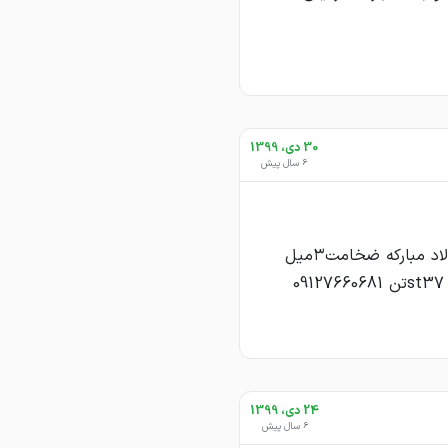
30 دی، 1399
6 سال پیش
خريدار ورق سياه فولاد مباركه ضخامت٣ميل
24 دی، 1399
6 سال پیش