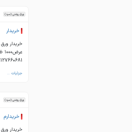
ورق روغنی (سرد)
خريدار
9127660681
جزئیات ...
ورق روغنی (سرد)
خريدارم