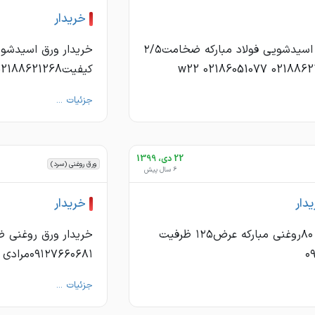
خريدار
خريدار ورق اسيدشويى فولاد مباركه ضخامت٢/٥
كيفيتw22 02186051077 02188621268
جزئیات ...
22 دی، 1399
ورق روغنی (سرد)
6 سال پیش
دار
خريدار
خريدار ورق ٨٠روغنى مباركه عرض١٢٥ ظرفيت
٠
٠٩١٢٧٦٦٠٦٨١مرادى
جزئیات ...