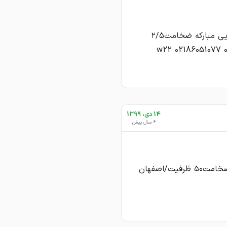
خريدار ورق اسيدشويى مباركه ضخامت٢/٥
14 دی، 1399
6 سال پیش
خريدار ورق روغنى ضخامت٥٠ ظرفيت/اصفهان