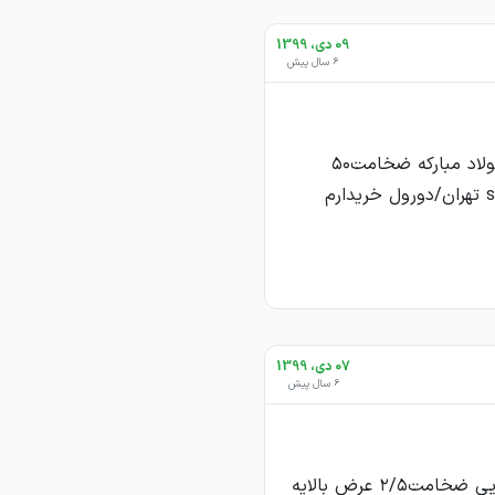
09 دی، 1399
6 سال پیش
خريدار ورق روغنى فولاد مباركه ضخامت٥٠
عرض١٠٠٠ كيفيتst12 تهران/دورول خريدارم
07 دی، 1399
6 سال پیش
خريدار ورق اسيدشويى ضخامت٢/٥ عرض بالايه