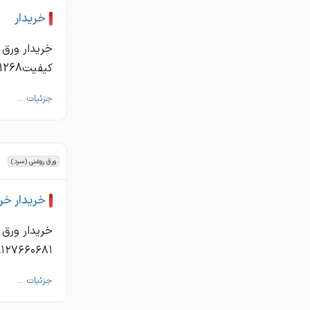
خريدار
كيفيتw22 02186051077 02188621268
جزئیات ...
ورق روغنی (سرد)
خريدار خري
٩١٢٧٦٦٠٦٨١
جزئیات ...