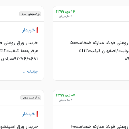
14 دی، 1399
ورق روغنی (سرد)
6 سال پیش
خريدار
خريدار ورق روغنى فولاد مباركه ضخامت٥٠
عرض١٠٠٠ ظرفيت/اصفهان كيفيتst12
0
٠٩١٢٧٦٦٠٦٨١مرادى
جزئیات ...
07 دی، 1399
ورق اسید شویی
6 سال پیش
خريدار
خريدار ورق روغنى فولاد مباركه ضخامت٦٠