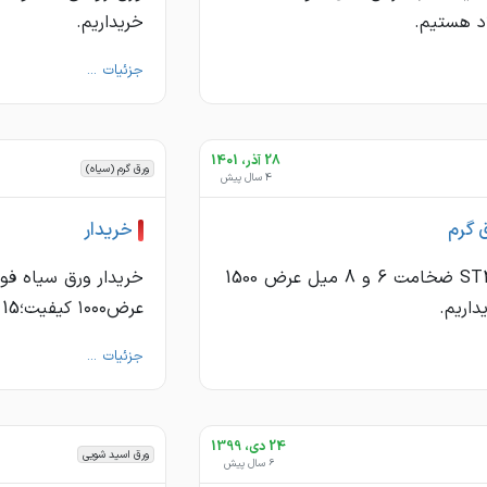
د هستیم.
خریداریم.
جزئیات ...
28 آذر، 1401
ورق گرم (سیاه)
4 سال پیش
 گرم
خريدار
ورق گرم ST37 ضخامت 6 و 8 میل عرض 1500
اریم.
عرض١٠٠٠ كيفيت؛st37 15تن 09127660681
جزئیات ...
24 دی، 1399
ورق اسید شویی
6 سال پیش