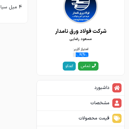
4 میل سیاه عرض مختلفstw.st22.dd ظرفیت خریدارم
شركت فولاد ورق نامدار
مسعود رضایی
امتیاز کاربر:
81%
تماس
گفتگو
داشبورد
مشخصات
قیمت محصولات