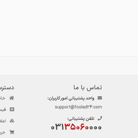
تماس با ما
دسترس
واحد پشتیبانی امور کاربران:
خان
support@foolad24.com
قیم
تلفن پشتیبانی:
اعل
031
35060
000
خری