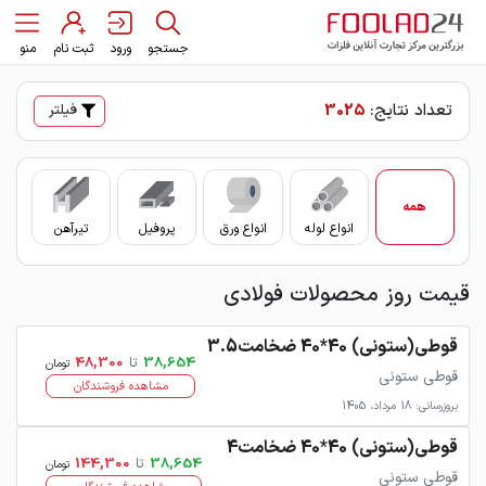
جستجو
ورود
ثبت نام
منو
تعداد نتایج:
3025
فیلتر
همه
انواع لوله
انواع ورق
پروفیل
تیرآهن
سای
قیمت روز محصولات فولادی
قوطی(ستونی) 40*40 ضخامت3.5
38,654
تا
48,300
تومان
قوطی ستونی
مشاهده فروشندگان
بروزرسانی: 18 مرداد، 1405
قوطی(ستونی) 40*40 ضخامت4
38,654
تا
144,300
تومان
قوطی ستونی