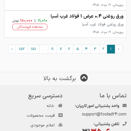
بروزرسانی: 19 مرداد، 1405
ورق روغنی 0.4 عرض 1 فولاد غرب آسیا
11,010
تا
110,000
تومان
ورق روغنی فولاد غرب آسیا
مشاهده فروشندگان
بروزرسانی: 19 مرداد، 1405
›
152
151
...
8
7
6
5
4
3
2
1
‹
برگشت به بالا
تماس با ما
دسترسی سریع
واحد پشتیبانی امور کاربران:
خانه
support@foolad24.com
قیمت محصولات
تلفن پشتیبانی:
اعلام موجودی