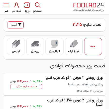
جستجو
ورود
ثبت نام
منو
تعداد نتایج:
3025
فیلتر
همه
انواع لوله
انواع ورق
پروفیل
تیرآهن
سای
قیمت روز محصولات فولادی
ورق روغنی 2 عرض 1 فولاد غرب آسیا
10,420
تا
164,000
تومان
ورق روغنی فولاد غرب آسیا
مشاهده فروشندگان
بروزرسانی: 19 مرداد، 1405
ورق روغنی 2 عرض 1.25 فولاد غرب
آسیا
10,420
تا
164,000
تومان