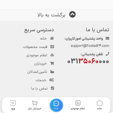
برگشت به بالا
تماس با ما
دسترسی سریع
واحد پشتیبانی امور کاربران:
خانه
support@foolad24.com
قیمت محصولات
تلفن پشتیبانی:
اعلام موجودی
031
35060
000
خریداران
تأمین‌کنندگان
خدمات
تماس با ما
چت
خانه
اعلام موجودی
خریداران بازار
ورود