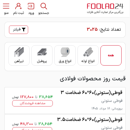
جستجو
ورود
ثبت نام
منو
تعداد نتایج:
3025
فیلتر
همه
انواع لوله
انواع ورق
پروفیل
تیرآهن
سای
قیمت روز محصولات فولادی
قوطی(ستونی)60*60 ضخامت 3
38,654
تا
127,800
تومان
قوطی ستونی
مشاهده فروشندگان
بروزرسانی: 18 مرداد، 1405
قوطی(ستونی)60*60 ضخامت3.5
38,654
تا
48,300
تومان
قوطی ستونی