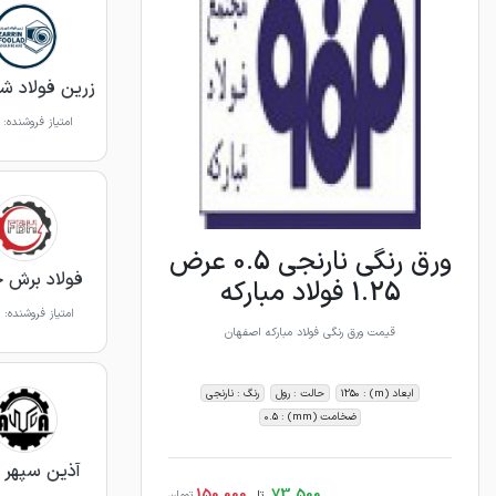
زرین فولاد شه
امتیاز فروشنده:
ورق رنگی نارنجی 0.5 عرض
فولاد برش 
1.25 فولاد مبارکه
امتیاز فروشنده:
قیمت ورق رنگی فولاد مبارکه اصفهان
ابعاد (m) : 1250
حالت : رول
رنگ : نارنجی
ضخامت (mm) : 0.5
آذین سپهر ا
150,000
73,500
تا
تومان