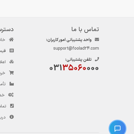
تماس با ما
دسترس
واحد پشتیبانی امور کاربران:
خان
support@foolad24.com
قیم
تلفن پشتیبانی:
اعل
031
35060
000
خری
تأمی
خد
تماس
دربا