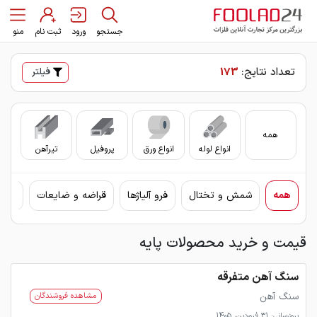
جستجو
ورود
ثبت نام
منو
تعداد نتایج:
173
فیلتر
همه
انواع لوله
انواع ورق
پروفیل
تیرآهن
سای
همه
شمش و تختال
فرو آلیاژها
قراضه و ضایعات
مواد
قیمت و خرید محصولات پایه
سنگ آهن متفرقه
سنگ آهن
مشاهده فروشندگان
بروزرسانی: 31 فروردین، 1405