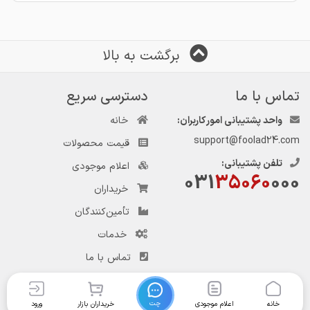
برگشت به بالا
تماس با ما
دسترسی سریع
واحد پشتیبانی امور کاربران:
خانه
support@foolad24.com
قیمت محصولات
تلفن پشتیبانی:
اعلام موجودی
031
35060
000
خریداران
تأمین‌کنندگان
خدمات
تماس با ما
چت
خانه
اعلام موجودی
خریداران بازار
ورود