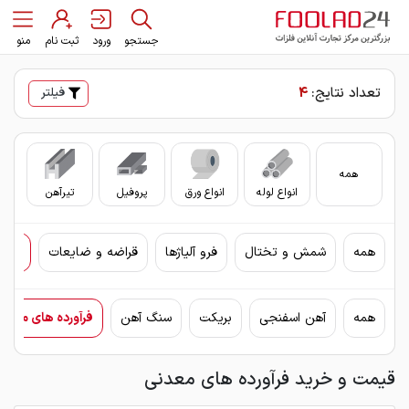
جستجو
ورود
ثبت نام
منو
تعداد نتایج:
4
فیلتر
همه
انواع لوله
انواع ورق
پروفیل
تیرآهن
سای
همه
شمش و تختال
فرو آلیاژها
قراضه و ضایعات
مواد
همه
آهن اسفنجی
بریکت
سنگ آهن
فرآورده های معدن
قیمت و خرید فرآورده های معدنی