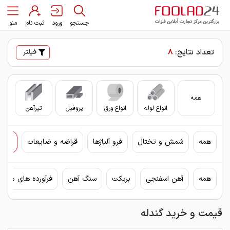
جستجو
ورود
ثبت نام
منو
تعداد نتایج:
8
فیلتر
همه
انواع لوله
انواع ورق
پروفیل
تیرآهن
سای
همه
شمش و تختال
فرو آلیاژها
قراضه و ضایعات
مواد
همه
آهن اسفنجی
بریکت
سنگ آهن
فرآورده های معدن
قیمت و خرید گندله