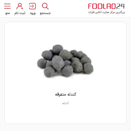
جستجو
ورود
ثبت نام
منو
گندله متفرقه
گندله