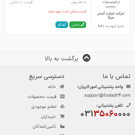
قیمت با تماس
10 ماه پیش
قیمت ممکن است به‌روز نباشد
شرکت تجارت گستر
میکا
گفتگو
تماس
امتیاز فروشنده:
81%
برگشت به بالا
تماس با ما
دسترسی سریع
واحد پشتیبانی امور کاربران:
خانه
support@foolad24.com
قیمت محصولات
تلفن پشتیبانی:
اعلام موجودی
031
35060
000
خریداران
تأمین‌کنندگان