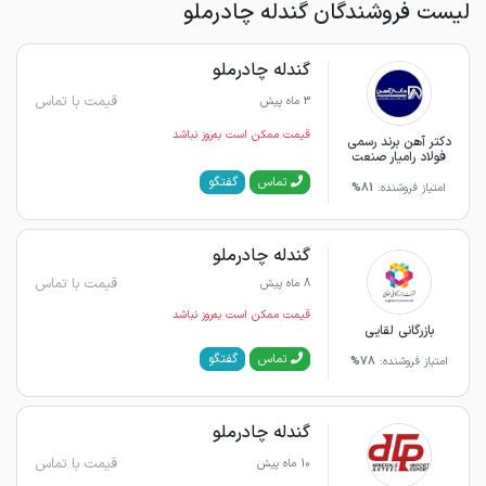
لیست فروشندگان گندله چادرملو
گندله چادرملو
قیمت با تماس
3 ماه پیش
قیمت ممکن است به‌روز نباشد
دکتر آهن برند رسمی
فولاد رامیار صنعت
گفتگو
تماس
امتیاز فروشنده:
81%
گندله چادرملو
قیمت با تماس
8 ماه پیش
قیمت ممکن است به‌روز نباشد
بازرگانی لقایی
گفتگو
تماس
امتیاز فروشنده:
78%
گندله چادرملو
قیمت با تماس
10 ماه پیش