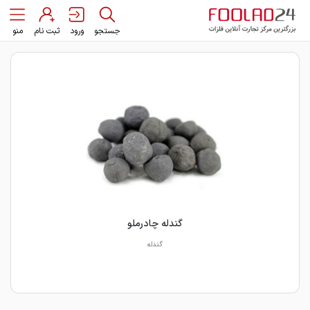
جستجو
ورود
ثبت نام
منو
گندله چادرملو
گندله