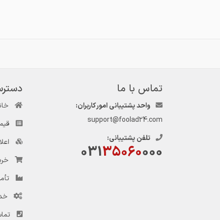
تماس با ما
دسترس
واحد پشتیبانی امور کاربران:
خان
support@foolad24.com
قیم
تلفن پشتیبانی:
اعل
031
35060
000
خری
تأمی
خد
تماس