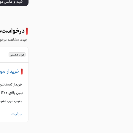
09139186610 مخلد
درخواست‌ه
جهت مشاهده درخواس
مواد معدنی
خریدار مو
جنوب غرب کشور 
جزئیات ...