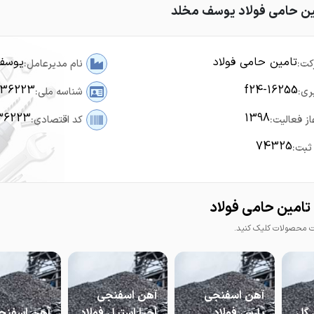
ین حامی فولاد یوسف مخلد
تامین حامی فولاد
یوسف
کت:
نام مدیرعامل:
336223
f24-16255
ری:
شناسه ملی:
36223
1398
از فعالیت:
کد اقتصادی:
74325
ثبت:
تامین حامی فولاد
محصولات کلیک کنید.
آهن اسفنجی
آهن اسفنجی
 گل
پارس فولاد
احیا استیل فولاد
آهن اسفنج