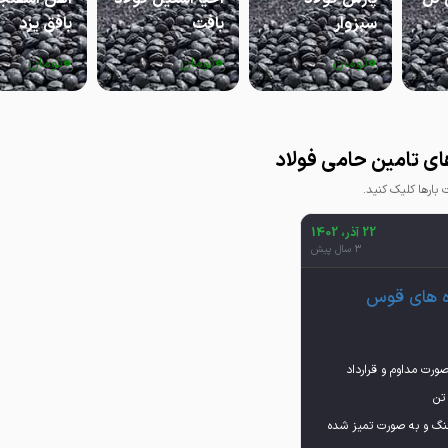
سبزوار
بافت
بافق یزد
0
0
0
تومان
تومان
تومان
ی تامین حامی فولاد
ارها کلیک کنید.
22 آذر، 1402
3 سال پیش
ه های قوس
صورت مداوم و قرارداد